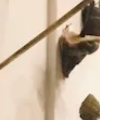
16. September 2020
竹久夢二。 この作品は、初めて見た気がする。 好きだ
な。 仕事は完了。 計算していた通り、１２時間かかっ
た。 明日、すべてのテキストをつなげたら完成。 その
作業に４、５時間くらいかかるのかな。 あとはこれか
ら一つ原稿に目を通して、戻せば、今日の任務は完
遂。...