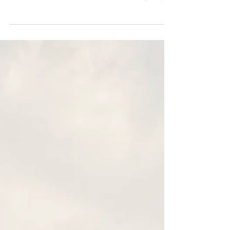
18. September 2020
昨日の夜。 仕事仲間との相談。 その人には赤。 私に
は白。 守るべきもの、守るべき人を守り切り、安全な
場所に移せたら、私は本来の自分に戻るだろう。 その
方向で進めている。 その時が来るのは、そう遠くない
未来のこと。 今は、時間を見つけては、ワードローブ
を整理・新調している。...