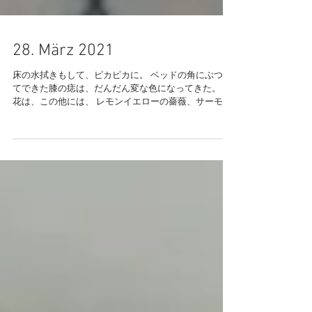
28. März 2021
床の水拭きもして、ピカピカに。 ベッドの角にぶつけ
てできた膝の痣は、だんだん変な色になってきた。 お
花は、この他には、 レモンイエローの薔薇、サーモン
ピンクの薔薇、淡い桃色の薔薇と深いピンク色の薔
薇。 お花は良いなあ。 大好き。 この建物で検査を受
ける話がまとまった。...