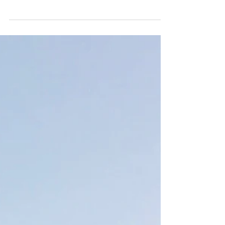
いと思い、本棚にあるはずの『音楽家の恋文』を探す
けれども、見つからず。 せっかくなので、ドイツ語の
原本を入手しようと探してみたら、著者クルト・パー
レン氏のサイン入りの初版本がベルリンの古書店で売
られていたので、注文する。...