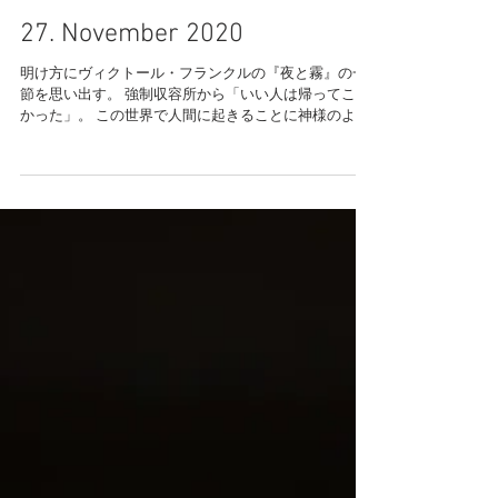
Load video
27. November 2020
明け方にヴィクトール・フランクルの『夜と霧』の一
節を思い出す。 強制収容所から「いい人は帰ってこな
かった」。 この世界で人間に起きることに神様のよう
な存在は介入しないのだけれど、 だからこそ、どう生
きるかというところで魂の高潔さのようなものが示さ
れる。...