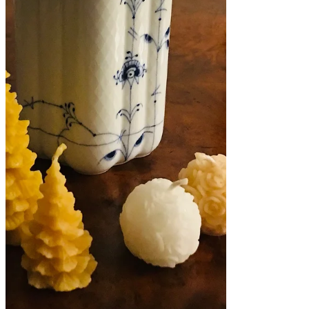
事。
大丈夫なのかしら。
疲れ過ぎたので、せめて電車の中では休みた
いと思い、大した距離ではないのだけれど
も、一等車にする。
先生がお昼を差し入れてくれる。
早朝から何も食べていなかったので、ありが
たくいただく。
電車の中でしなくてはいけない仕事を印刷す
る。
最近お気に入りのリンツのホワイトチョコを
バッグに忍ばせる。