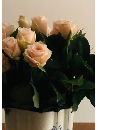
検索
27. Mai 2021
2021年5月27日
読了時間: 1分
いつかの。
なんとか論文を完成させたけれど、疲れ過ぎ
た。
明らかに寝不足。
それなのにこれから電車に乗って、リンツ市
に向かい、午後にはワクチンを受けて、仕